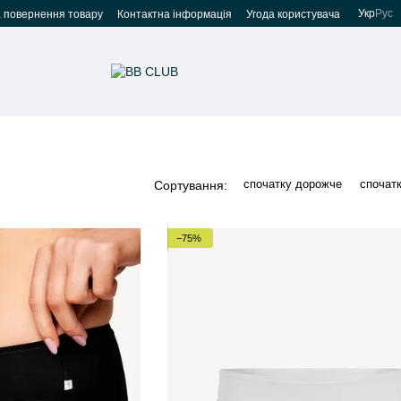
Укр
Рус
а повернення товару
Контактна інформація
Угода користувача
спочатку дорожче
спочат
Сортування:
−75%