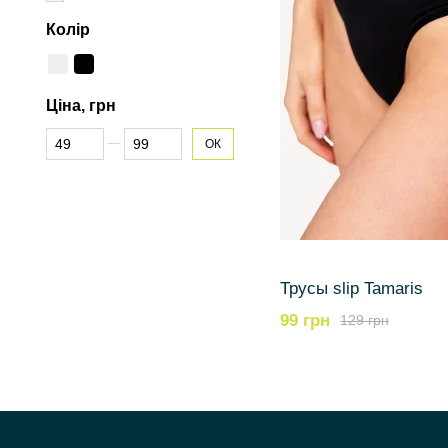
Колір
Ціна, грн
Від Ціна, грн
До Ціна, грн
ОК
Трусы slip Tamaris
99 грн
129 грн