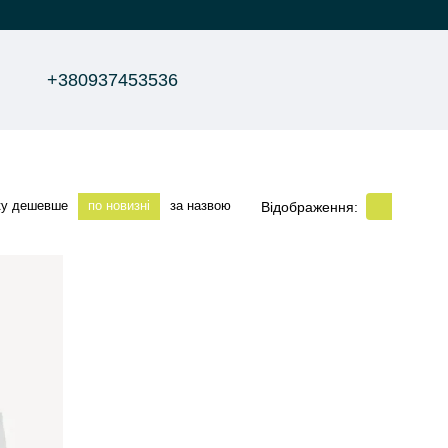
+380937453536
ку дешевше
по новизні
за назвою
Відображення: