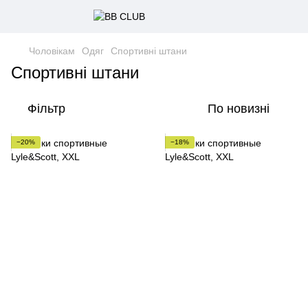
Чоловікам
Одяг
Cпортивні штани
Cпортивні штани
Фільтр
По новизні
−20%
−18%