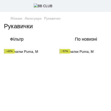
Жінкам
Аксесуари
Рукавички
Рукавички
Фільтр
По новизні
−43%
−57%