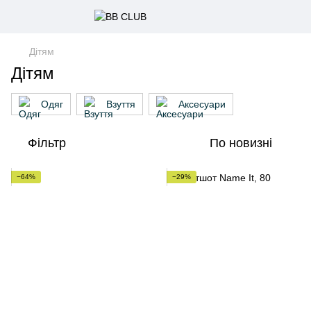
Дітям
Дітям
Одяг
Взуття
Аксесуари
Фільтр
По новизні
−64%
−29%