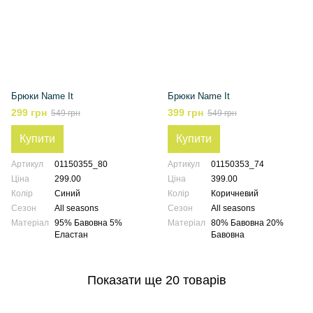
Брюки Name It
Брюки Name It
299 грн
399 грн
549 грн
549 грн
Купити
Купити
Артикул
01150355_80
Артикул
01150353_74
Ціна
299.00
Ціна
399.00
Колір
Синий
Колір
Коричневий
Сезон
All seasons
Сезон
All seasons
Матеріал
95% Бавовна 5%
Матеріал
80% Бавовна 20%
Еластан
Бавовна
Показати ще 20 товарів