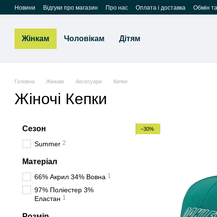
Перейти до основного контенту
Новини
Відгуки про магазин
Про нас
Оплата і доставка
Обмін т
Жінкам
Чоловікам
Дітям
Головна
Жінкам
Аксесуари
Кепки
Жіночі Кепки
Сезон
−30%
2
Summer
Матеріал
1
66% Акрил 34% Вовна
97% Поліестер 3%
1
Еластан
Розмір