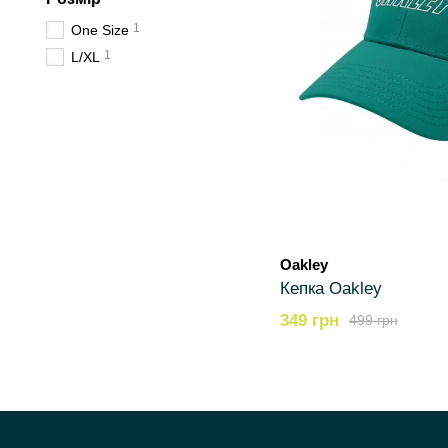
1
One Size
1
L/XL
Oakley
Кепка Oakley
349 грн
499 грн