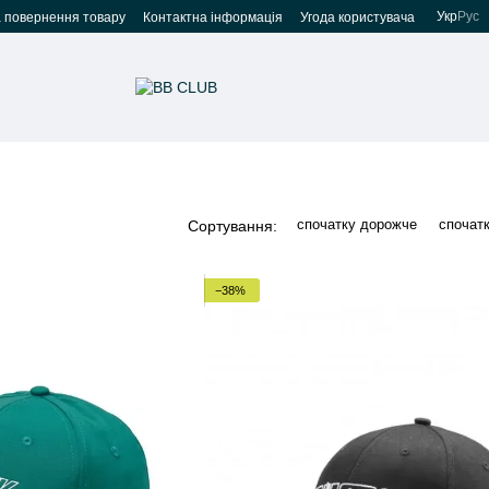
Укр
Рус
а повернення товару
Контактна інформація
Угода користувача
спочатку дорожче
спочат
Сортування:
−38%