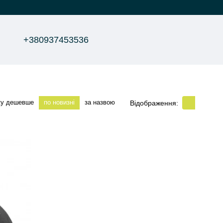
+380937453536
ку дешевше
по новизні
за назвою
Відображення: