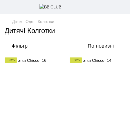
Дітям
Одяг
Колготки
Дитячі Колготки
Фільтр
По новизні
−26%
−38%