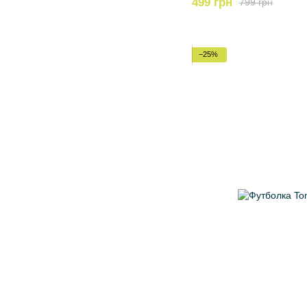
499 грн
799 грн
−25%