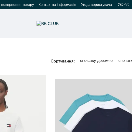
Укр
Рус
а повернення товару
Контактна інформація
Угода користувача
спочатку дорожче
спочат
Сортування: