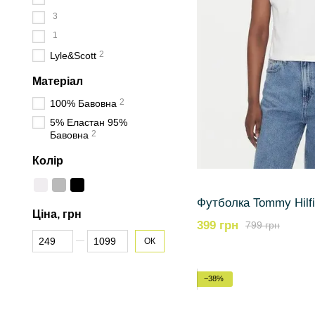
3
1
2
Lyle&Scott
Матеріал
2
100% Бавовна
5% Еластан 95%
2
Бавовна
Колір
Футболка Tommy Hilfi
Ціна, грн
399 грн
799 грн
Від Ціна, грн
До Ціна, грн
ОК
−38%