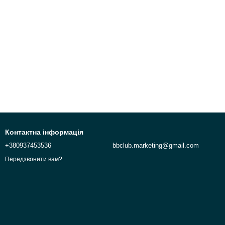
Контактна інформація
+380937453536
bbclub.marketing@gmail.com
Передзвонити вам?