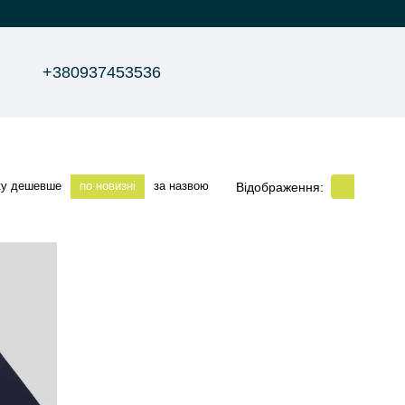
+380937453536
ку дешевше
по новизні
за назвою
Відображення: