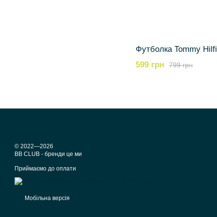
Футболка Tommy Hilfi
599 грн
799 грн
© 2022—2026
BB CLUB - бренди це ми
Приймаємо до оплати
Мобільна версія