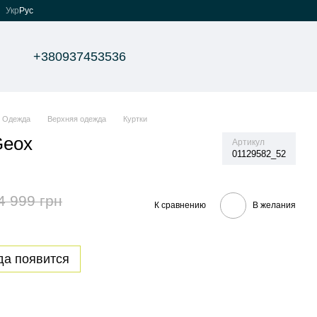
Укр
Рус
+380937453536
Одежда
Верхняя одежда
Куртки
Geox
Артикул
01129582_52
4 999 грн
К сравнению
В желания
да появится