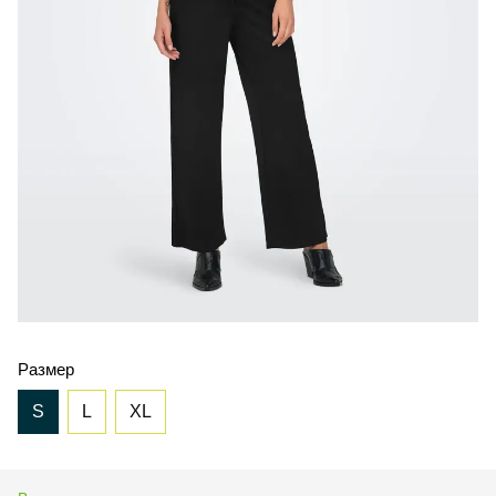
Размер
S
L
XL