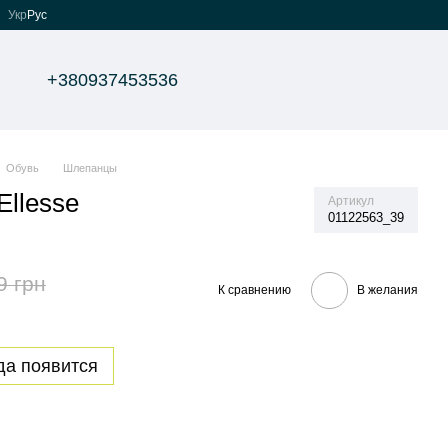
Укр
Рус
+380937453536
Обувь
Шлепанцы
llesse
Артикул
01122563_39
9 грн
К сравнению
В желания
да появится