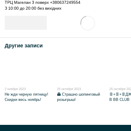
ТРЦ Магелан 3 поверх +380637249554
З 10:00 до 20:00 без вихідних
Другие записи
2 ноября 2023
25 октября 2023
25 октября 20
Не жди черную пятницу!
👻 Страшно шопинговый
👖+👖+👖
Скидки весь ноябрь!
розыгрыш!
В BB CLUB