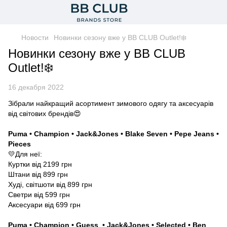
Новости
Новинки сезону вже у BB CLUB Outlet!❄️
Новинки сезону вже у BB CLUB
Outlet!❄️
16 декабря 2022
Зібрали найкращий асортимент зимового одягу та аксесуарів
від світових брендів😍
Puma • Champion • Jack&Jones • Blake Seven • Pepe Jeans •
Pieces
💛Для неї:
Куртки від 2199 грн
Штани від 899 грн
Худі, світшоти від 899 грн
Светри від 599 грн
Аксесуари від 699 грн
Puma • Champion • Guess • Jack&Jones • Selected • Ben