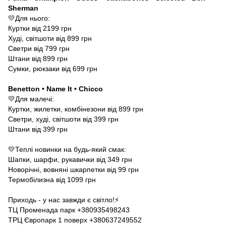
Sherman
💛Для нього:
Куртки від 2199 грн
Худі, світшоти від 899 грн
Светри від 799 грн
Штани від 899 грн
Сумки, рюкзаки від 699 грн
Benetton • Name It • Chicco
💛Для малечі:
Куртки, жилетки, комбінезони від 899 грн
Светри, худі, світшоти від 399 грн
Штани від 399 грн
💛Теплі новинки на будь-який смак:
Шапки, шарфи, рукавички від 349 грн
Новорічні, вовняні шкарпетки від 99 грн
Термобілизна від 1099 грн
Приходь - у нас завжди є світло!⚡️
ТЦ Променада парк +380935498243
ТРЦ Європарк 1 поверх +380637249552