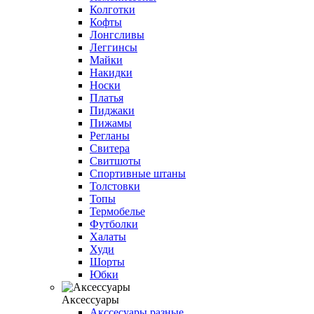
Колготки
Кофты
Лонгсливы
Леггинсы
Майки
Накидки
Носки
Платья
Пиджаки
Пижамы
Регланы
Свитера
Свитшоты
Спортивные штаны
Толстовки
Топы
Термобелье
Футболки
Халаты
Худи
Шорты
Юбки
Аксессуары
Акссесуары разные