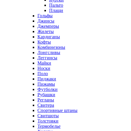
Пальто
Плащи
Гольфы
Джинсы
Джемперы
Жилеты
Кардиганы
Кофты
Комбинезоны
Лонгсливы
Леггинсы
Майки
Носки
Поло
Пиджаки
Пижамы
Футболки
Рубашки
Регланы
Свитера
Cпортивные штаны
Свитшоты
Толстовки
Термобелье