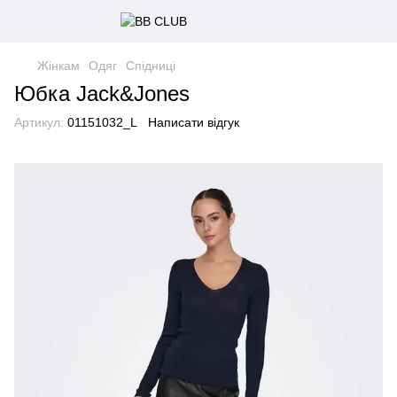
Жінкам
Одяг
Спідниці
Юбка Jack&Jones
Артикул:
01151032_L
Написати відгук