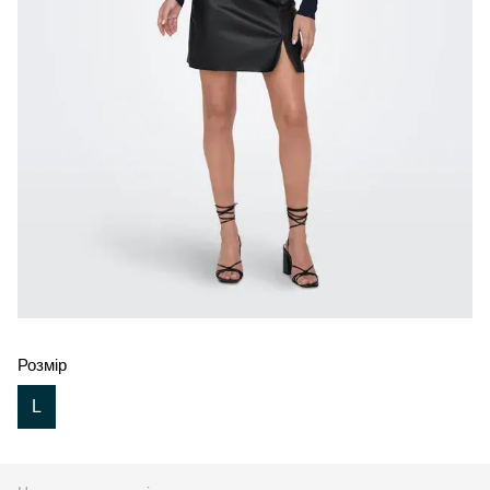
Розмір
L