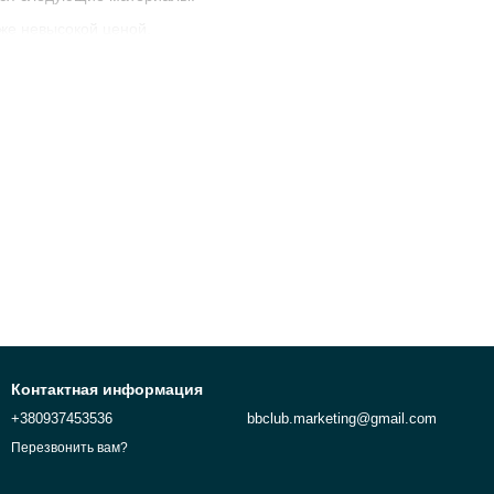
кже невысокой ценой.
ти.
ывают напповые, лайковые, лаковые или анолиновые.
Контактная информация
+380937453536
bbclub.marketing@gmail.com
Перезвонить вам?