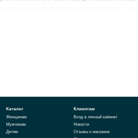
 характеризуется хорошей плотностью, износоустойчивостью, а та
мой популярной благодаря своей мягкости, упругости и эластичнос
еет среднюю толщину, устойчива к царапинам.
жа красиво смотрится и стоит недешево.
 кожу в зависимости от методов ее обработки. Кожаные изделия б
азных фасонов:
Каталог
Клиентам
Женщинам
Вход в личный кабинет
Мужчинам
Новости
Детям
Отзывы о магазине