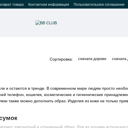
возврат товара
Контактная информация
Пользовательское соглашение
сначала дороже
сначала
Сортировка:
ыли и остаются в тренде. В современном мире людям просто необ
в ней телефон, кошелек, косметические и гигиенические принадле
мки также можно дополнить образ. Изделия из кожи не только прив
сумок
делают элегантный и утонченный образ. Для их пошива использую