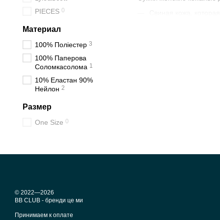
0
PIECES
Свиная кожа, которая
Телячья считается са
Материал
Козья или овечья им
3
100% Поліестер
Крокодилья. Такая ко
100% Паперова
1
Соломкасолома
Змеиная.
10% Еластан 90%
Помимо этого, различают
2
Нейлон
Сумки из кожи бывают р
Размер
Сумка-купол.
0
One Size
Конверт.
Шоппер.
Хиппи.
Клатч.
Слинг.
© 2022—2026
BB CLUB - бренди це ми
Кисет.
Принимаем к оплате