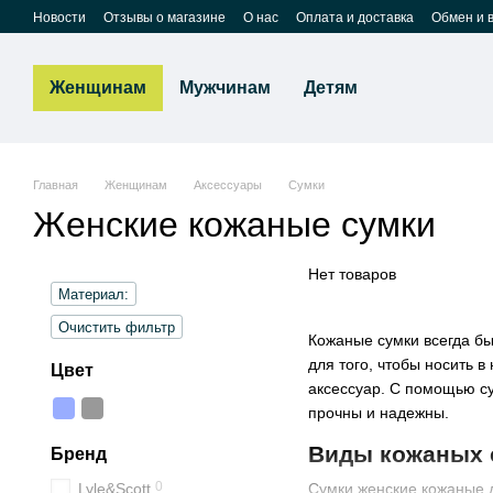
Перейти к основному контенту
Новости
Отзывы о магазине
О нас
Оплата и доставка
Обмен и 
Женщинам
Мужчинам
Детям
Главная
Женщинам
Аксессуары
Сумки
Женские кожаные сумки
Нет товаров
Материал:
Очистить фильтр
Кожаные сумки всегда б
для того, чтобы носить 
Цвет
аксессуар. С помощью су
прочны и надежны.
Виды кожаных 
Бренд
0
Lyle&Scott
Сумки женские кожаные 