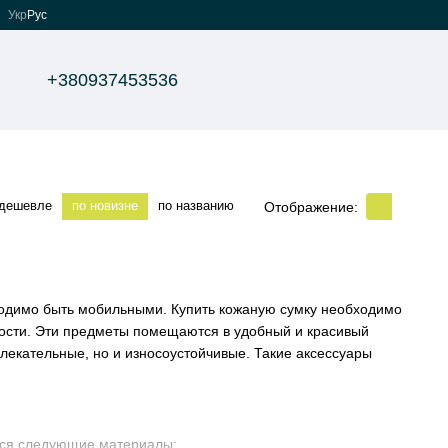
Укр
Рус
+380937453536
 дешевле
по новизне
по названию
Отображение:
ходимо быть мобильными. Купить кожаную сумку необходимо
жности. Эти предметы помещаются в удобный и красивый
лекательные, но и износоустойчивые. Такие аксессуары
тся следующие материалы: