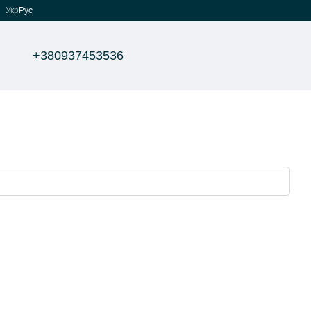
Укр
Рус
+380937453536