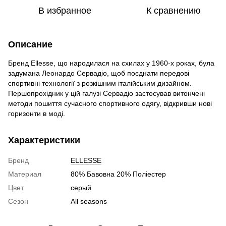
В избранное
К сравнению
Описание
Бренд Ellesse, що народилася на схилах у 1960-х роках, була
задумана Леонардо Сервадіо, щоб поєднати передові
спортивні технології з розкішним італійським дизайном.
Першопрохідник у цій галузі Сервадіо застосував витончені
методи пошиття сучасного спортивного одягу, відкривши нові
горизонти в моді.
Характеристики
Бренд
ELLESSE
Материал
80% Бавовна 20% Поліестер
Цвет
серый
Сезон
All seasons