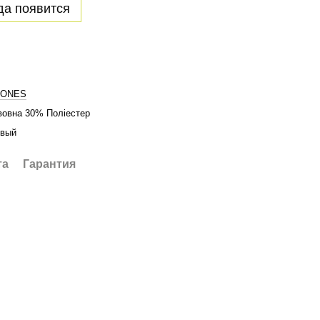
да появится
JONES
овна 30% Поліестер
евый
та
Гарантия