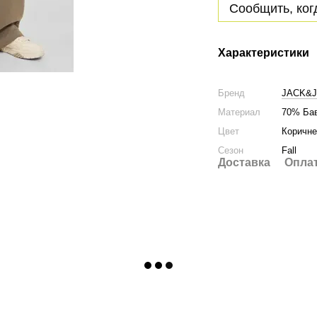
Сообщить, ког
Характеристики
Бренд
JACK&
Материал
70% Бав
Цвет
Коричн
Сезон
Fall
Доставка
Опла