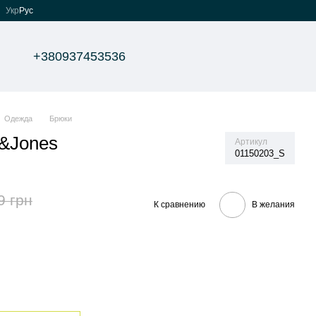
Укр
Рус
+380937453536
Одежда
Брюки
&Jones
Артикул
01150203_S
9 грн
К сравнению
В желания