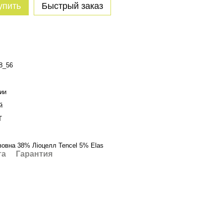
упить
Быстрый заказ
8_56
ии
й
T
овна 38% Ліоцелл Tencel 5% Elas
та
Гарантия