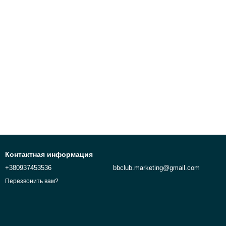
Контактная информация
+380937453536
bbclub.marketing@gmail.com
Перезвонить вам?