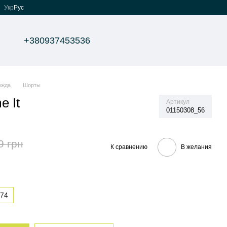
Укр
Рус
+380937453536
ежда
Шорты
 It
Артикул
01150308_56
9 грн
К сравнению
В желания
74