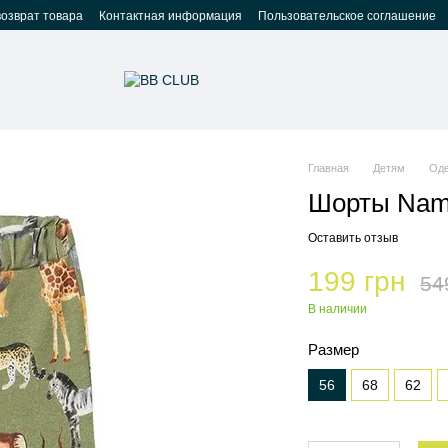
возврат товара
Контактная информация
Пользовательское соглашение
Главная
Детям
Од
Шорты Name
Оставить отзыв
199 грн
54
В наличии
Размер
56
68
62