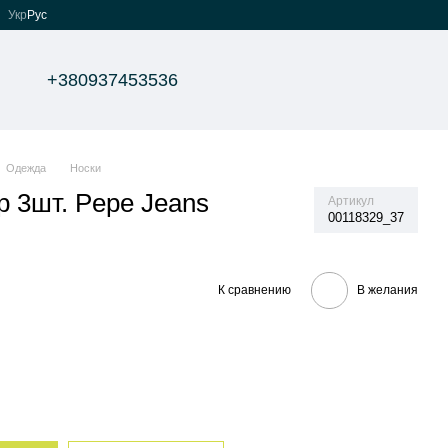
Укр
Рус
+380937453536
Одежда
Носки
р 3шт. Pepe Jeans
Артикул
00118329_37
К сравнению
В желания