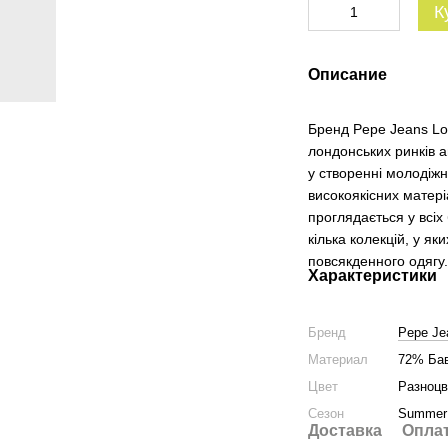
К
Описание
Бренд Pepe Jeans Lon
лондонських ринків а
у створенні молодіжн
високоякісних матері
проглядається у всі
кілька колекцій, у я
повсякденного одягу
Характеристики
Бренд
Pepe Je
Материал
72% Бав
Цвет
Разноц
Сезон
Summer
Доставка
Опла