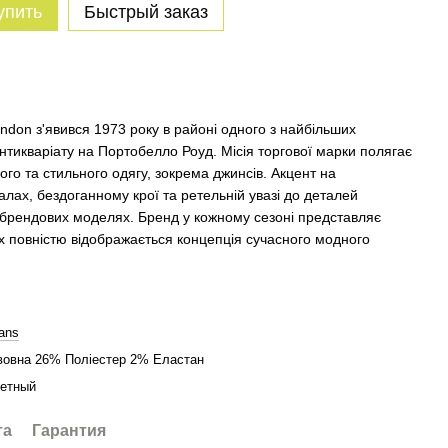
упить
Быстрый заказ
don з'явився 1973 року в районі одного з найбільших
нтикваріату на Портобелло Роуд. Місія торгової марки полягає
ого та стильного одягу, зокрема джинсів. Акцент на
алах, бездоганному крої та ретельній увазі до деталей
х брендових моделях. Бренд у кожному сезоні представляє
ких повністю відображається концепція сучасного модного
.
ans
овна 26% Поліестер 2% Еластан
ветный
та
Гарантия