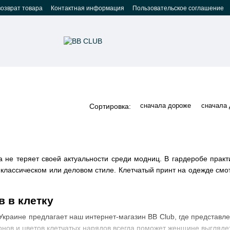
возврат товара
Контактная информация
Пользовательское соглашение
сначала дороже
сначала
Сортировка:
а не теряет своей актуальности среди модниц. В гардеробе практ
классическом или деловом стиле. Клетчатый принт на одежде смо
 в клетку
в Украине предлагает наш интернет-магазин BB Club, где представ
нов и цветов клетчатых нарядов всегда поможет женщине выглядет