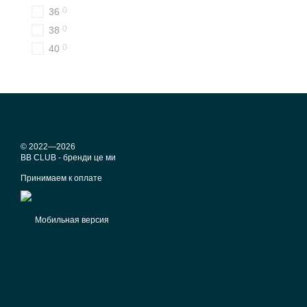
0
36
0
38
0
40
© 2022—2026
BB CLUB - бренди це ми
Принимаем к оплате
Мобильная версия