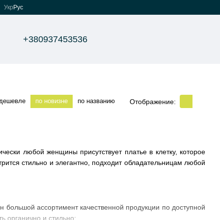
Укр
Рус
+380937453536
 дешевле
по новизне
по названию
Отображение:
ически любой женщины присутствует платье в клетку, которое
трится стильно и элегантно, подходит обладательницам любой
лен большой ассортимент качественной продукции по доступной
ь органично и стильно: