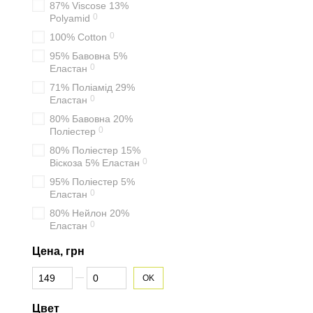
87% Viscose 13%
фасон;
0
Polyamid
размер.
0
100% Cotton
Не менее важным считает
95% Бавовна 5%
мелкий принт. Существует
0
Еластан
71% Поліамід 29%
Классическая шотланд
0
Еластан
Гусиная лапка;
80% Бавовна 20%
Гленчек;
0
Поліестер
80% Поліестер 15%
Аргайл;
0
Віскоза 5% Еластан
Виши.
95% Поліестер 5%
0
Ознакомившись с катало
Еластан
оригинальности.
80% Нейлон 20%
0
Еластан
С чем носить п
Цена, грн
Платья из клетчатой тка
От Цена, грн
До Цена, грн
Дополнить образ можно
OK
оригинальный образ.
Цвет