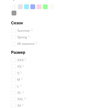
Сезон
0
Summer
0
Spring
0
All seasons
Размер
0
XXS
0
XS
0
S
0
M
0
L
0
XL
0
XXL
0
34