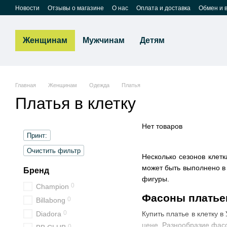
Перейти к основному контенту
Новости
Отзывы о магазине
О нас
Оплата и доставка
Обмен и 
Женщинам
Мужчинам
Детям
Главная
Женщинам
Одежда
Платья
Платья в клетку
Нет товаров
Принт:
Очистить фильтр
Несколько сезонов клетк
может быть выполнено в 
Бренд
фигуры.
0
Champion
Фасоны платьев
0
Billabong
0
Diadora
Купить платье в клетку 
цене. Разнообразие фасо
0