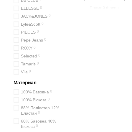
BB CLUB
Прямой фасон;
0
ELLESSE
0
JACK&JONES
Платье рубашка;
0
Lyle&Scott
Футляр;
0
PIECES
С баской;
0
Pepe Jeans
Трапеция;
0
ROXY
А-образный силуэт;
0
Selected
С пышной юбкой;
0
Tamaris
С воротником;
0
Vila
Свободный крой.
Материал
Секрет клетчатых платье
0
100% Бавовна
Как выбрать кл
0
100% Віскоза
88% Поліестер 12%
Выбирая клетчатое плат
0
Еластан
качество ткани;
60% Бавовна 40%
0
Віскоза
сезонность;