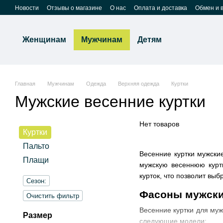
Перейти к основному контенту
Новости
Отзывы о магазине
О нас
Оплата и доставка
Обмен и 
Женщинам
Мужчинам
Детям
Главная
Мужчинам
Одежда
Верхняя одежда
Куртки
Мужские весенние куртки
Нет товаров
Куртки
Пальто
Весенние куртки мужски
Плащи
мужскую весеннюю куртк
курток, что позволит вы
Сезон:
Фасоны мужских
Очистить фильтр
Весенние куртки для му
Размер
следующие модели: