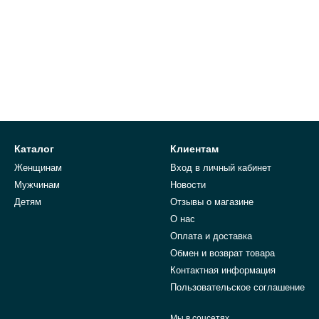
сой застежкой, интересным принтом или надписью;
десь все зависит от личных предпочтений.
тель выбрать?
меют синтетический наполнитель —100% полиэстер. Под такой мар
Каталог
Клиентам
Женщинам
Вход в личный кабинет
Мужчинам
Новости
вать не слишком теплым моделям, поскольку в них будет не всегда
Детям
Отзывы о магазине
О нас
мужскую весеннюю куртку?
Оплата и доставка
но смело комбинировать практически с любой одеждой из мужского
Обмен и возврат товара
Контактная информация
Пользовательское соглашение
Мы в соцсетях