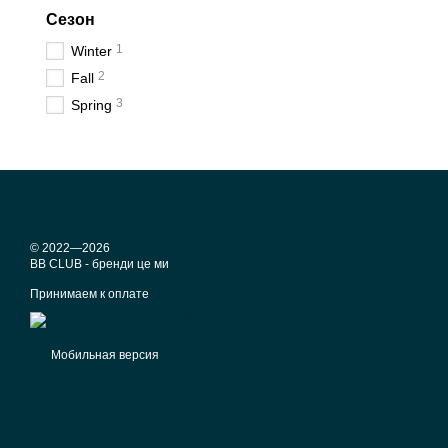
детали - модели с ко
Сезон
цветовое решение - з
1
Winter
Какой наполни
2
Fall
3
Spring
Весенние куртки чаще и
но чаще это:
синтепон;
холлофайбер;
изософт;
© 2022—2026
тинсулейт.
BB CLUB - бренди це ми
Предпочтение лучше отда
Принимаем к оплате
С чем носить 
Демисезонные куртки мож
Мобильная версия