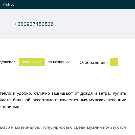
Укр
Рус
+380937453536
 дешевле
по новизне
по названию
Отображение:
тепло и удобно, отлично защищают от дождя и ветра. Купить
йдете большой ассортимент качественных мужских весенних
очтениями.
актур и материалов. Популярностью среди мужчин пользуются