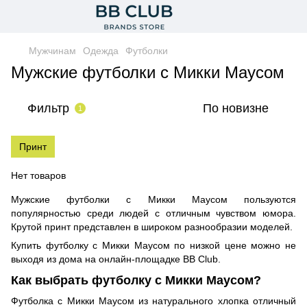
Мужчинам
Одежда
Футболки
Мужские футболки с Микки Маусом
Фильтр
По новизне
1
Принт
Нет товаров
Мужские футболки с Микки Маусом пользуются
популярностью среди людей с отличным чувством юмора.
Крутой принт представлен в широком разнообразии моделей.
Купить футболку с Микки Маусом по низкой цене можно не
выходя из дома на онлайн-площадке BB Club.
Как выбрать футболку с Микки Маусом?
Футболка с Микки Маусом из натурального хлопка отличный