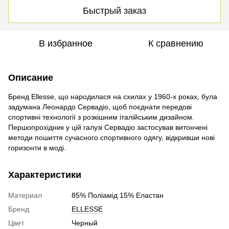
Быстрый заказ
В избранное
К сравнению
Описание
Бренд Ellesse, що народилася на схилах у 1960-х роках, була
задумана Леонардо Сервадіо, щоб поєднати передові
спортивні технології з розкішним італійським дизайном.
Першопрохідник у цій галузі Сервадіо застосував витончені
методи пошиття сучасного спортивного одягу, відкривши нові
горизонти в моді.
Характеристики
Материал
85% Поліамід 15% Еластан
Бренд
ELLESSE
Цвет
Черный