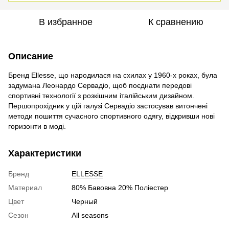
В избранное
К сравнению
Описание
Бренд Ellesse, що народилася на схилах у 1960-х роках, була
задумана Леонардо Сервадіо, щоб поєднати передові
спортивні технології з розкішним італійським дизайном.
Першопрохідник у цій галузі Сервадіо застосував витончені
методи пошиття сучасного спортивного одягу, відкривши нові
горизонти в моді.
Характеристики
Бренд
ELLESSE
Материал
80% Бавовна 20% Поліестер
Цвет
Черный
Сезон
All seasons