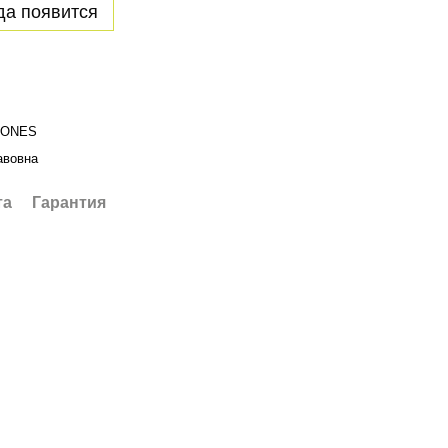
да появится
JONES
авовна
та
Гарантия