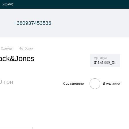
Укр
Рус
+380937453536
Одежда
Футболки
ack&Jones
Артикул
01151339_XL
9 грн
К сравнению
В желания